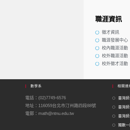
職涯資訊
徵才資訊
職涯發展中心
校內職涯活動
校外職涯活動
校外徵才活動
數學系
相關連
電話：(02)7749-6576
臺灣師大
地址：116059台北市汀州路四段88號
臺灣師
電郵：math@ntnu.edu.tw
臺灣師大
獨數一