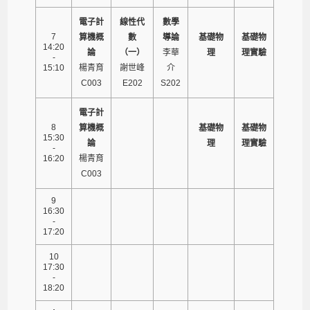
電子計
線性代
數學
7
算機概
數
導論
基礎物
基礎物
14:20
論
（一）
李華
理
理實驗
-
15:10
楊青育
謝世峰
介
C003
E202
S202
電子計
8
算機概
基礎物
基礎物
15:30
論
理
理實驗
-
16:20
楊青育
C003
9
16:30
-
17:20
10
17:30
-
18:20