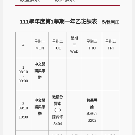
111學年度第1學期一年乙班課表
點我列印
星期
星期一
星期二
星期四
星期五
#
三
MON
TUE
THU
FRI
WED
中文閱
1
讀與思
08:10
-
辯
09:00
微積分
中文閱
數學導
2
探索
讀與思
論
09:10
（一）
-
辯
李華介
10:00
陳賢修
S202
S404