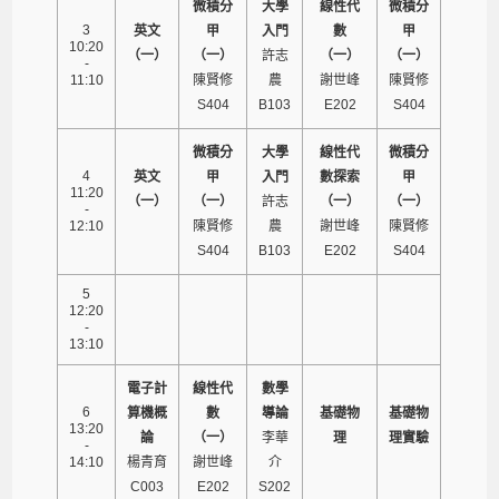
微積分
大學
線性代
微積分
3
英文
甲
入門
數
甲
10:20
（一）
（一）
許志
（一）
（一）
-
11:10
陳賢修
農
謝世峰
陳賢修
S404
B103
E202
S404
微積分
大學
線性代
微積分
4
英文
甲
入門
數探索
甲
11:20
（一）
（一）
許志
（一）
（一）
-
12:10
陳賢修
農
謝世峰
陳賢修
S404
B103
E202
S404
5
12:20
-
13:10
電子計
線性代
數學
6
算機概
數
導論
基礎物
基礎物
13:20
論
（一）
李華
理
理實驗
-
14:10
楊青育
謝世峰
介
C003
E202
S202