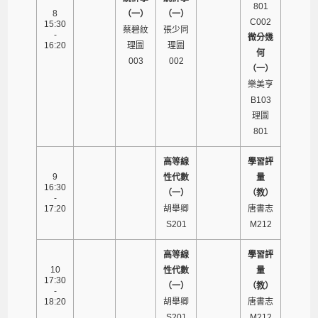
801
8
（一）
（一）
C002
15:30
蔡碧紋
張少同
-
微分幾
16:20
理圖
理圖
何
003
002
（一）
樂美亨
B103
理圖
801
高等線
學習評
9
性代數
量
16:30
（一）
（教）
-
17:20
胡舉卿
唐書志
S201
M212
高等線
學習評
10
性代數
量
17:30
（一）
（教）
-
18:20
胡舉卿
唐書志
S201
M212