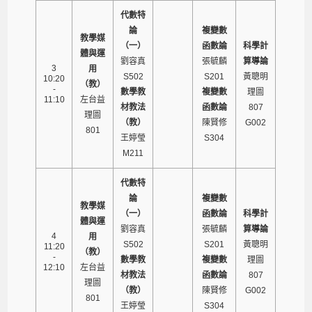
代數特
論
複變數
教學媒
（一）
函數論
科學計
體與運
劉容真
張毓麟
算導論
3
用
S502
S201
黃聰明
10:20
（教）
-
數學教
複變數
理圖
11:10
左台益
材教法
函數論
807
理圖
（教）
陳賢修
G002
801
王婷瑩
S304
M211
代數特
論
複變數
教學媒
（一）
函數論
科學計
體與運
劉容真
張毓麟
算導論
4
用
S502
S201
黃聰明
11:20
（教）
-
數學教
複變數
理圖
12:10
左台益
材教法
函數論
807
理圖
（教）
陳賢修
G002
801
王婷瑩
S304