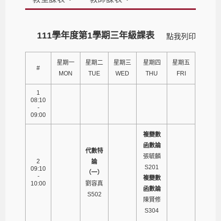
111學年度第1學期三年級課表
點我列印
星期一
星期二
星期三
星期四
星期五
#
MON
TUE
WED
THU
FRI
1
08:10
-
09:00
複變數
函數論
代數特
張毓麟
2
論
S201
09:10
（一）
-
複變數
10:00
劉容真
函數論
S502
陳賢修
S304