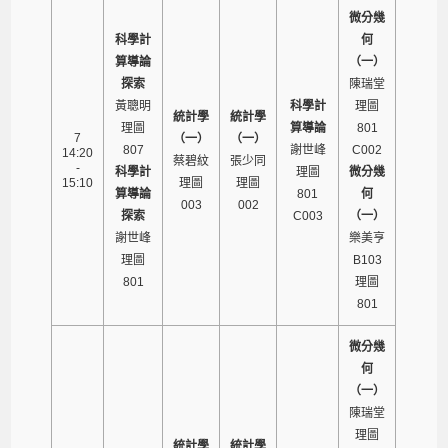
微分幾
科學計
何
算導論
（一）
探索
陳瑞堂
黃聰明
科學計
理圖
統計學
統計學
理圖
算導論
801
7
（一）
（一）
807
謝世峰
C002
14:20
蔡碧紋
張少同
-
科學計
理圖
微分幾
15:10
理圖
理圖
算導論
801
何
003
002
探索
C003
（一）
謝世峰
樂美亨
理圖
B103
801
理圖
801
微分幾
何
（一）
陳瑞堂
理圖
統計學
統計學