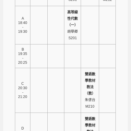
高等線
A
性代數
18:40
（一）
-
19:30
胡舉卿
S201
B
19:35
-
20:25
雙語數
學教材
C
教法
20:30
-
（教）
21:20
朱啓台
M210
雙語數
學教材
D