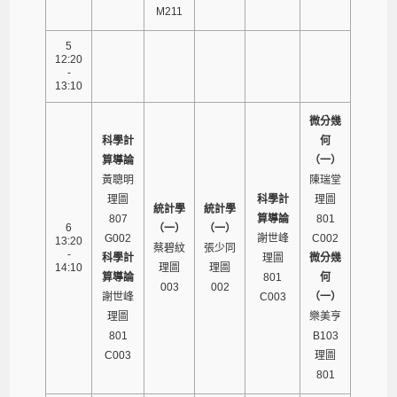
M211
5
12:20
-
13:10
微分幾
科學計
何
算導論
（一）
黃聰明
陳瑞堂
理圖
科學計
理圖
統計學
統計學
807
算導論
801
6
（一）
（一）
G002
謝世峰
C002
13:20
蔡碧紋
張少同
-
科學計
理圖
微分幾
14:10
理圖
理圖
算導論
801
何
003
002
謝世峰
C003
（一）
理圖
樂美亨
801
B103
C003
理圖
801