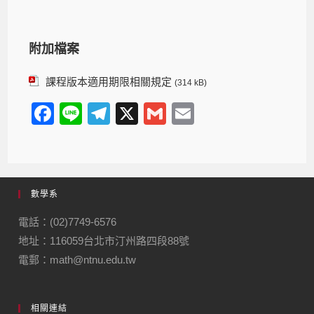
附加檔案
課程版本適用期限相關規定
(314 kB)
F
Li
T
X
G
E
a
n
el
m
m
c
e
e
ail
ail
e
gr
數學系
b
a
o
m
電話：(02)7749-6576
地址：116059台北市汀州路四段88號
o
電郵：math@ntnu.edu.tw
k
相關連結