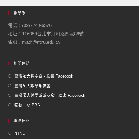
e
gr
數學系
b
a
o
m
電話：(02)7749-6576
地址：116059台北市汀州路四段88號
o
電郵：math@ntnu.edu.tw
k
相關連結
臺灣師大數學系 - 臉書 Facebook
臺灣師大數學系友會
臺灣師大數學系系友會 - 臉書 Facebook
獨數一閣 BBS
網路信箱
NTNU