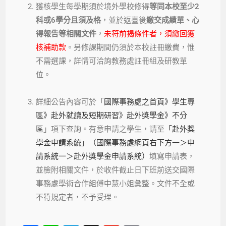
獲核學生每學期須於境外學校修得
等同本校至少2
科或6學分且須及格
，並於返臺後
繳交成績單、心
得報告等相關文件
，
未符前揭條件者，須繳回獲
核補助款
。另修課期間仍須於本校註冊繳費，惟
不需選課，詳情可洽詢教務處註冊組及研教單
位。
詳細公告內容可於「
國際事務處之首頁》學生專
區》赴外就讀及短期研習》赴外獎學金》不分
區
」項下查詢。有意申請之學生，請至
「赴外獎
學金申請系統」（國際事務處網頁右下方一＞申
請系統一＞赴外獎學金申請系統）
填寫申請表，
並檢附相關文件，於收件截止日下班前送交國際
事務處學術合作組傅中慧小姐彙整。文件不全或
不符規定者，不予受理。