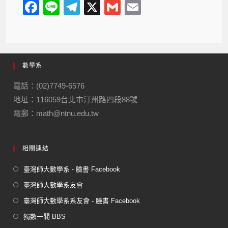
F
Li
T
X
G
E
a
n
el
m
m
c
e
e
ail
ail
e
gr
數學系
b
a
o
m
電話：(02)7749-6576
地址：116059台北市汀州路四段88號
o
電郵：math@ntnu.edu.tw
k
相關連結
臺灣師大數學系 - 臉書 Facebook
臺灣師大數學系友會
臺灣師大數學系系友會 - 臉書 Facebook
獨數一閣 BBS