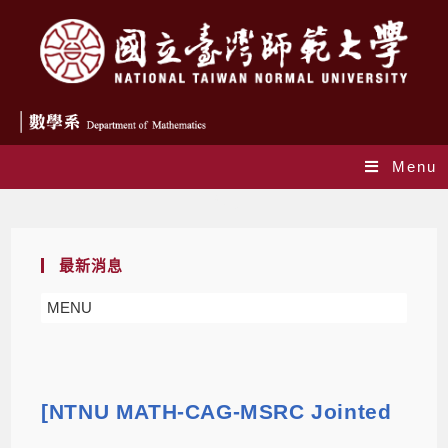
Menu
Blog
最新消息
MENU
[NTNU MATH-CAG-MSRC Jointed