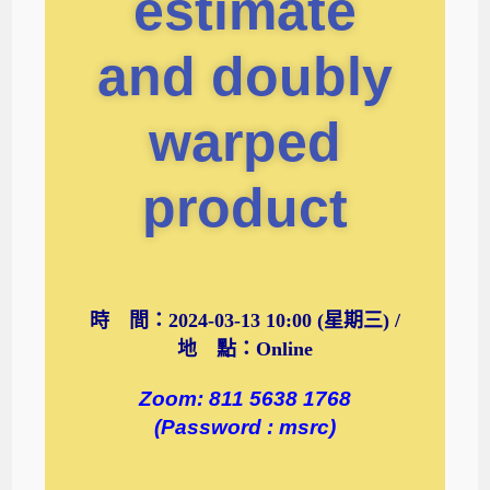
estimate
and doubly
warped
product
時 間：2024-03-13 10:00 (星期三) /
地 點：Online
Zoom: 811 5638 1768
(Password : msrc)