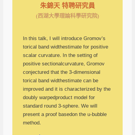
朱錦天 特聘研究員
(西湖大學理論科學研究院)
In this talk, I will introduce Gromov’s
torical band widthestimate for positive
scalar curvature. In the setting of
positive sectionalcurvature, Gromov
conjectured that the 3-dimensional
torical band widthestimate can be
improved and it is characterized by the
doubly warpedproduct model for
standard round 3-sphere. We will
present a proof basedon the u-bubble
method.