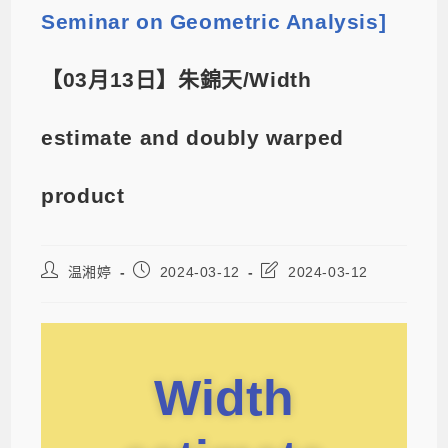
Seminar on Geometric Analysis]
【03月13日】朱錦天/Width
estimate and doubly warped
product
温湘婷
2024-03-12
2024-03-12
Width