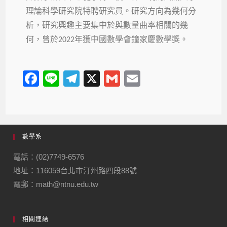
理論科學研究院特聘研究員。研究方向為幾何分
析，研究興趣主要集中於與數量曲率相關的幾
何，曾於
年獲中國數學會鐘家慶數學獎。
2022
F
Li
T
X
G
E
a
n
el
m
m
c
e
e
ail
ail
e
gr
數學系
b
a
o
m
電話：(02)7749-6576
地址：116059台北市汀州路四段88號
o
電郵：math@ntnu.edu.tw
k
相關連結