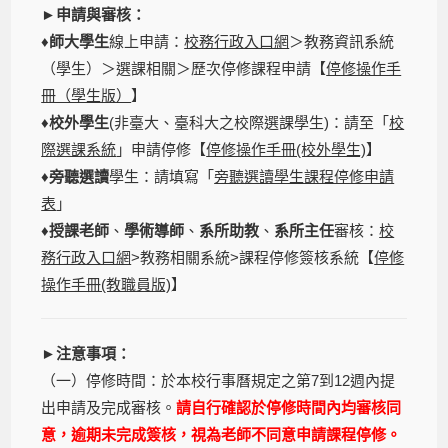
►申請與審核：
♦
師大學生
線上申請：
校務行政入口網
＞教務資訊系統
（學生）＞選課相關＞歷次停修課程申請【
停修操作手
冊（學生版）
】
♦
校外學生
(非臺大、臺科大之校際選課學生)：請至「
校
際選課系統
」申請停修【
停修操作手冊(校外學生)
】
♦
旁聽選讀
學生：請填寫「
旁聽選讀學生課程停修申請
表
」
♦
授課老師
、
學術導師
、
系所助教
、
系所主任
審核：
校
務行政入口網
>教務相關系統>課程停修簽核系統【
停修
操作手冊(教職員版)
】
►注意事項：
（一）停修時間：於本校行事曆規定之第7到12週內提
出申請及完成審核。
請自行確認於停修時間內均審核同
意，逾期未完成簽核，視為老師不同意申請課程停修。