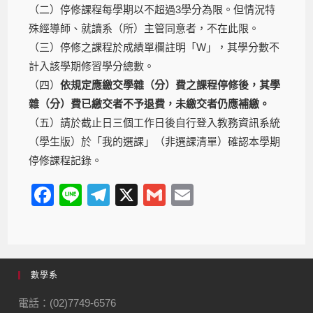
（二）停修課程每學期以不超過3學分為限。但情況特
殊經導師、就讀系（所）主管同意者，不在此限。
（三）停修之課程於成績單欄註明「W」，其學分數不
計入該學期修習學分總數。
（四）
依規定應繳交學雜（分）費之課程停修後，其學
雜（分）費已繳交者不予退費，未繳交者仍應補繳。
（五）請於截止日三個工作日後自行登入教務資訊系統
（學生版）於「我的選課」（非選課清單）確認本學期
停修課程記錄。
F
Li
T
X
G
E
a
n
el
m
m
c
e
e
ail
ail
e
gr
數學系
b
a
o
m
電話：(02)7749-6576