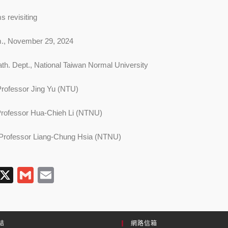
 revisiting
., November 29, 2024
h. Dept., National Taiwan Normal University
rofessor Jing Yu (NTU)
Hua-Chieh Li (NTNU)
iang-Chung Hsia (NTNU)
T
X
G
E
l
m
m
e
ail
ail
gr
結
網路信箱