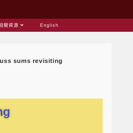
相關資源
English
s sums revisiting
ng