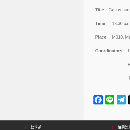
Title
: Gauss sums
Time
: 13:30 p.m
Place
: M310, Mat
Coordinators
: P
Professor 
Professor L
F
Li
a
n
e
c
e
e
數學系
相關連