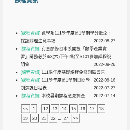
課程資訊
[課程資訊]
數學系111學年度第1學期學分抵免、
採認辦理注意事項
2022-08-27
[課程資訊]
有意願修習本系開設「數學產業實
習」請務必於9/3(六)下午2點至S101參加課程說
明會
2022-08-26
[課程資訊]
111學年度基礎課程免修測驗公告
[課程資訊]
111學年度第1學期日間學
2022-08-16
制選課日程表
2022-07-27
[課程資訊]
本校暑期課程意見調查
2022-07-14
<<
1
...
12
13
14
15
16
17
18
19
20
21
22
...
27
>>