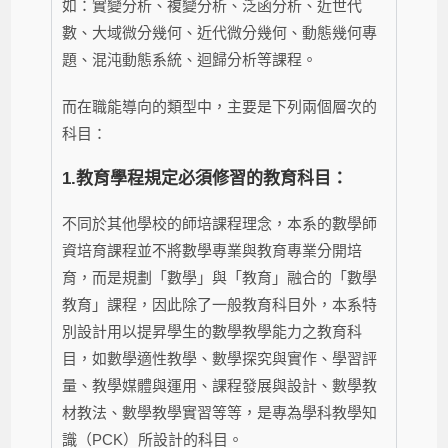
如：實變分析、複變分析、泛函分析、近世代
數、大域微分幾何、近代微分幾何、動態幾何專
題、混沌動態系統、迴歸分析等課程。
而在職能導向的類型中，主要是下列兩個層次的
科目：
1.
教育學程規定必須修習的教育科目：
不同於其他學校的師培課程理念，本系的數學師
資培育課程並不將數學專業與教育專業分開培
育，而是規劃「數學」與「教育」融合的「數學
教育」課程，因此除了一般教育科目外，本系特
別設計用以提昇學生的數學教學能力之教育科
目，如
數學適性教學、數學探究與實作、學習評
量、教學媒體與運用、課程發展與設計、數學教
材教法、數學教學實習
等等，是專為學科教學知
識（PCK）所設計的科目。