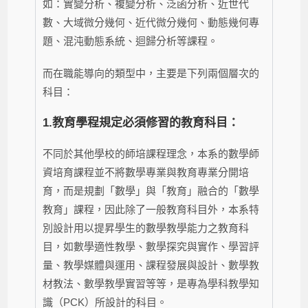
如：實變分析、複變分析、泛函分析、近世代
數、大域微分幾何、近代微分幾何、動態幾何專
題、混沌動態系統、迴歸分析等課程。
而在職能導向的類型中，主要是下列兩個層次的
科目：
1.
教育學程規定必須修習的教育科目：
不同於其他學校的師培課程理念，本系的數學師
資培育課程並不將數學專業與教育專業分開培
育，而是規劃「數學」與「教育」融合的「數學
教育」課程，因此除了一般教育科目外，本系特
別設計用以提昇學生的數學教學能力之教育科
目，如
數學適性教學、數學探究與實作、學習評
量、教學媒體與運用、課程發展與設計、數學教
材教法、數學教學實習
等等，是專為學科教學知
識（PCK）所設計的科目。