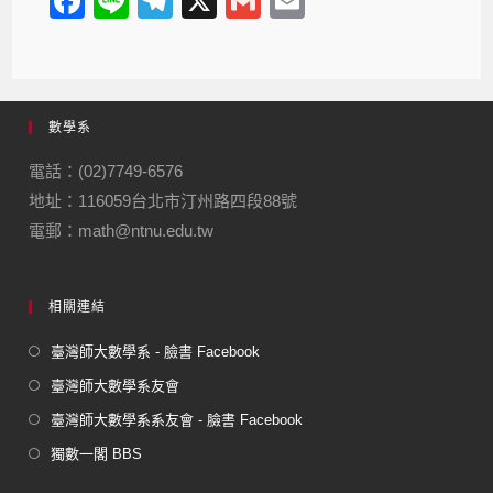
F
Li
T
X
G
E
a
n
el
m
m
c
e
e
ail
ail
e
gr
數學系
b
a
o
m
電話：(02)7749-6576
地址：116059台北市汀州路四段88號
o
電郵：math@ntnu.edu.tw
k
相關連結
臺灣師大數學系 - 臉書 Facebook
臺灣師大數學系友會
臺灣師大數學系系友會 - 臉書 Facebook
獨數一閣 BBS