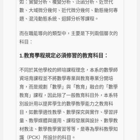
如：實變分析、複變分析、泛函分析、近世代
數、大域微分幾何、近代微分幾何、動態幾何專
題、混沌動態系統、迴歸分析等課程。
而在職能導向的類型中，主要是下列兩個層次的
科目：
1.
教育學程規定必須修習的教育科目：
不同於其他學校的師培課程理念，本系的數學師
資培育課程並不將數學專業與教育專業分開培
育，而是規劃「數學」與「教育」融合的「數學
教育」課程，因此除了一般教育科目外，本系特
別設計用以提昇學生的數學教學能力之教育科
目，如
數學適性教學、數學探究與實作、學習評
量、教學媒體與運用、課程發展與設計、數學教
材教法、數學教學實習
等等，是專為學科教學知
識（PCK）所設計的科目。