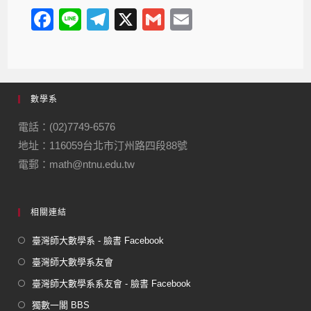
F
Li
T
X
G
E
a
n
el
m
m
c
e
e
ail
ail
e
gr
數學系
b
a
o
m
電話：(02)7749-6576
地址：116059台北市汀州路四段88號
o
電郵：math@ntnu.edu.tw
k
相關連結
臺灣師大數學系 - 臉書 Facebook
臺灣師大數學系友會
臺灣師大數學系系友會 - 臉書 Facebook
獨數一閣 BBS