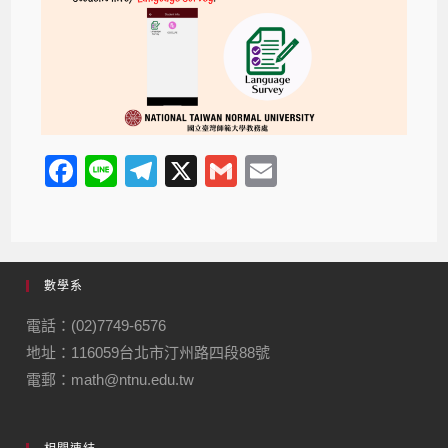
F
Li
T
X
G
E
a
n
el
m
m
c
e
e
ail
ail
e
gr
數學系
b
a
o
m
電話：(02)7749-6576
地址：116059台北市汀州路四段88號
o
電郵：math@ntnu.edu.tw
k