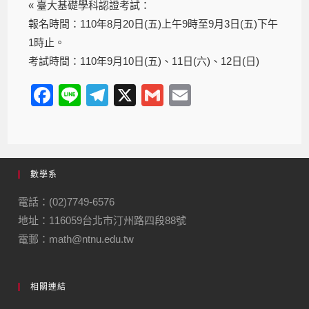
« 臺大基礎學科認證考試：
報名時間：110年8月20日(五)上午9時至9月3日(五)下午
1時止。
考試時間：110年9月10日(五)、11日(六)、12日(日)
F
Li
T
X
G
E
a
n
el
m
m
c
e
e
ail
ail
e
gr
數學系
b
a
o
m
電話：(02)7749-6576
地址：116059台北市汀州路四段88號
o
電郵：math@ntnu.edu.tw
k
相關連結