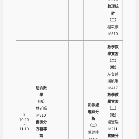
數理統
計
（二）
程毅豪
M310
數學教
學實習
（二）
（教）
左台益
楊凱琳
組合數
M417
學
數學教
（IB）
學實習
影像處
林延輯
（二）
理與分
3
M310
（教）
析
10:20
偏微分
謝豐瑞
-
（二）
11:10
方程導
M211
陳建隆
論
實變分