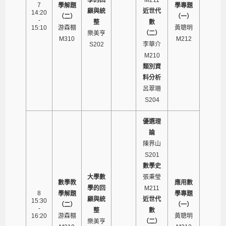
7
學解題
學專題
顧與統
近世代
14:20
（二）
（一）
-
整
數
15:10
游森棚
黃聰明
樂美亨
（二）
M310
M212
S202
李華介
M210
類別資
料分析
呂翠珊
S204
優選理
論
陳界山
S201
數學史
大學數
張秉瑩
數學教
應用數
學的回
M211
8
學解題
學專題
顧與統
近世代
15:30
（二）
（一）
-
整
數
16:20
游森棚
黃聰明
樂美亨
（二）