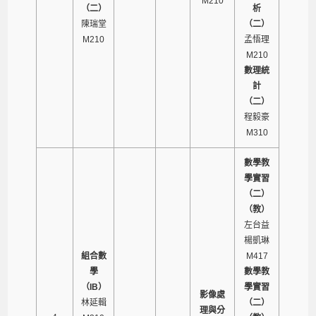
M210
（二）
析
陳瑞堂
（二）
M210
孟悟理
M210
數理統
計
（二）
程毅豪
M310
數學教
學實習
（二）
（教）
左台益
楊凱琳
組合數
M417
學
數學教
（IB）
學實習
影像處
林延輯
（二）
理與分