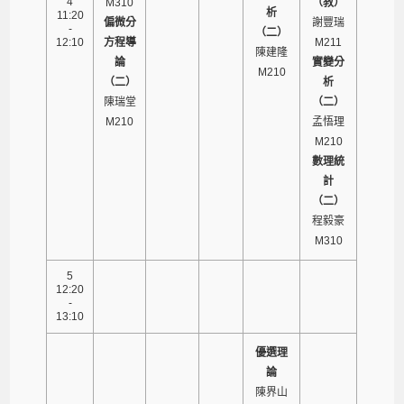
4
M310
（教）
析
11:20
偏微分
謝豐瑞
-
（二）
12:10
方程導
M211
陳建隆
論
實變分
M210
（二）
析
陳瑞堂
（二）
M210
孟悟理
M210
數理統
計
（二）
程毅豪
M310
5
12:20
-
13:10
優選理
論
陳界山