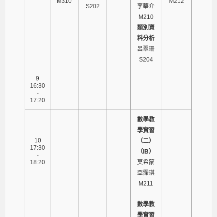
M310
M212
S202
李華介
M210
類別資
料分析
呂翠珊
S204
9
16:30
-
17:20
數學教
學實習
10
（二）
17:30
（IB）
-
18:20
莫希蒙
亞霈琪
M211
數學教
學實習