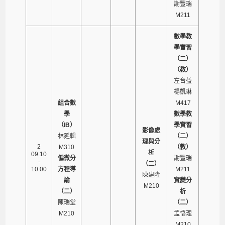
謝豐瑞
M211
數學教
學實習
（二）
（教）
左台益
楊凱琳
組合數
M417
學
數學教
（IB）
學實習
影像處
林延輯
（二）
理與分
2
M310
（教）
析
09:10
偏微分
謝豐瑞
-
（二）
10:00
方程導
M211
陳建隆
論
實變分
M210
（二）
析
陳瑞堂
（二）
M210
孟悟理
M210