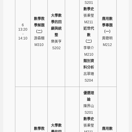
S201
數學史
大學數
張秉瑩
數學教
應用數
學的回
M211
6
學解題
學專題
顧與統
近世代
13:20
（二）
（一）
-
整
數
14:10
游森棚
黃聰明
樂美亨
（二）
M310
M212
S202
李華介
M210
類別資
料分析
呂翠珊
S204
優選理
論
陳界山
S201
數學史
大學數
張秉瑩
數學教
應用數
學的回
M211