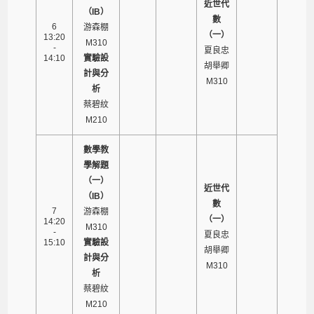
近世代
（IB）
數
6
游森棚
（一）
13:20
M310
-
夏良忠
14:10
實驗設
胡舉卿
計與分
M310
析
蔡碧紋
M210
數學教
學解題
（一）
近世代
（IB）
數
7
游森棚
（一）
14:20
M310
-
夏良忠
15:10
實驗設
胡舉卿
計與分
M310
析
蔡碧紋
M210