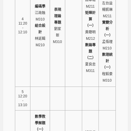
左台益
編碼學
M211
表現
楊凱琳
江政融
矩陣計
理論
M211
4
M310
算
專題
實變分
11:20
組合設
（一）
-
劉家
析
12:10
計
黃聰明
新
（一）
林延輯
M212
M310
孟悟理
M210
數論專
M210
題
數理統
（二）
計
夏良忠
（一）
M311
程毅豪
M310
5
12:20
-
13:10
數學教
學解題
（一）