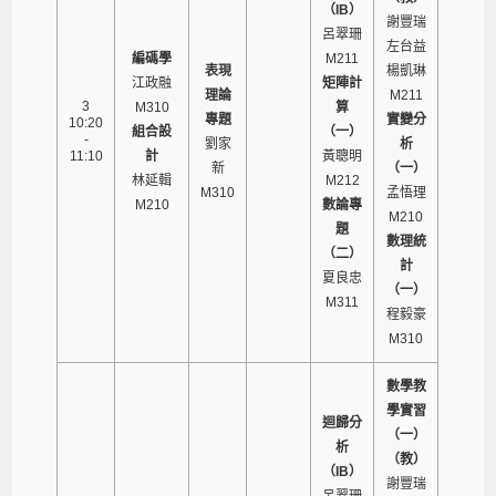
（IB）
謝豐瑞
呂翠珊
左台益
編碼學
M211
表現
楊凱琳
江政融
矩陣計
理論
M211
3
M310
算
專題
實變分
10:20
組合設
（一）
-
劉家
析
11:10
計
黃聰明
新
（一）
林延輯
M212
M310
孟悟理
M210
數論專
M210
題
數理統
（二）
計
夏良忠
（一）
M311
程毅豪
M310
數學教
學實習
迴歸分
（一）
析
（教）
（IB）
謝豐瑞
呂翠珊