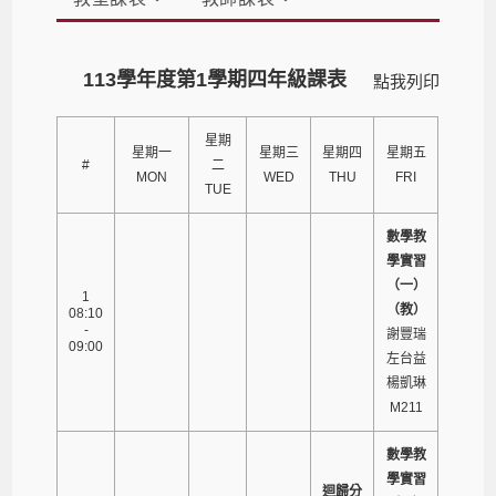
113學年度第1學期四年級課表
點我列印
星期
星期一
星期三
星期四
星期五
#
二
MON
WED
THU
FRI
TUE
數學教
學實習
（一）
1
（教）
08:10
-
謝豐瑞
09:00
左台益
楊凱琳
M211
數學教
學實習
迴歸分