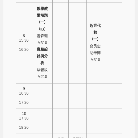
數學教
學解題
（一）
近世代
（IB）
數
8
游森棚
（一）
15:30
M310
-
夏良忠
16:20
實驗設
胡舉卿
計與分
M310
析
蔡碧紋
M210
9
16:30
-
17:20
10
17:30
-
18:20