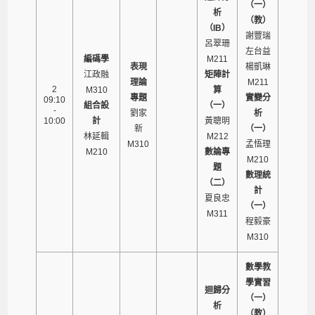
（一）
析
（教）
（IB）
謝豐瑞
呂翠珊
左台益
編碼學
M211
表現
楊凱琳
江政融
矩陣計
理論
M211
2
M310
算
專題
實變分
09:10
組合設
（一）
-
劉家
析
10:00
計
黃聰明
新
（一）
林延輯
M212
M310
孟悟理
M210
數論專
M210
題
數理統
（二）
計
夏良忠
（一）
M311
程毅豪
M310
數學教
學實習
迴歸分
（一）
析
（教）