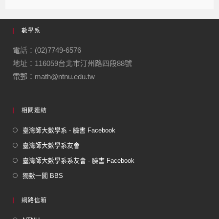
c
e
e
ail
ail
e
gr
數學系
b
a
o
m
電話：(02)7749-6576
地址：116059台北市汀州路四段88號
o
電郵：math@ntnu.edu.tw
k
相關連結
臺灣師大數學系 - 臉書 Facebook
臺灣師大數學系友會
臺灣師大數學系系友會 - 臉書 Facebook
獨數一閣 BBS
網路信箱