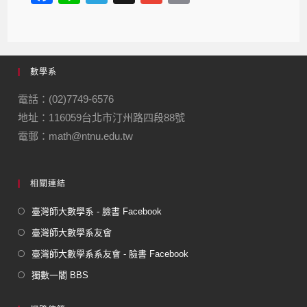
a
n
el
m
m
c
e
e
ail
ail
e
gr
數學系
b
a
o
m
電話：(02)7749-6576
地址：116059台北市汀州路四段88號
o
電郵：math@ntnu.edu.tw
k
相關連結
臺灣師大數學系 - 臉書 Facebook
臺灣師大數學系友會
臺灣師大數學系系友會 - 臉書 Facebook
獨數一閣 BBS