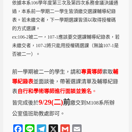
依據本系106學年度第三次及第四次系務會議決議通
過，本系前一學期二一學生皆須繳交選課輔導紀錄
表。若未繳交者，下一學期選課皆須以取得授權碼
的方式選課。
ex:106-2被二一，107-1應該要交選課輔導紀錄表，若
未繳交者，107-2將只能用授權碼選課（無論107-1是
否被二一）。
前一學期被二一的學生，請和
專責導師
索取
輔
導紀錄表
並面談後，帶著選課清單及輔導紀錄
表
自行和學術導師進行面談並簽名
。
9/29(二)
前
皆完成後於
繳交到M108系所辦
公室值班助教處即可。
F
Li
T
X
G
E