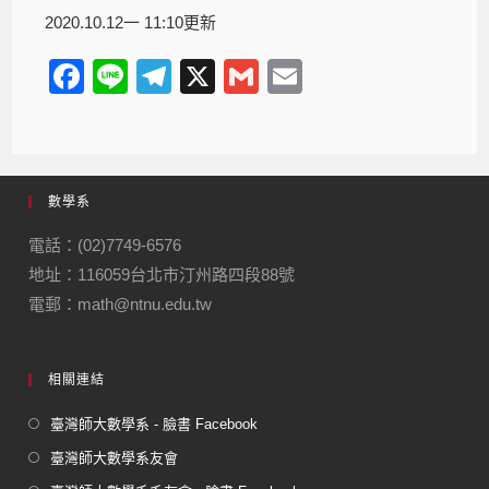
2020.10.12一 11:10更新
F
Li
T
X
G
E
a
n
el
m
m
c
e
e
ail
ail
e
gr
數學系
b
a
o
m
電話：(02)7749-6576
地址：116059台北市汀州路四段88號
o
電郵：math@ntnu.edu.tw
k
相關連結
臺灣師大數學系 - 臉書 Facebook
臺灣師大數學系友會