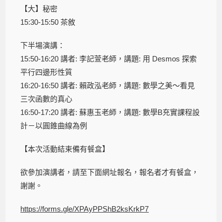
【大】秘密
15:30-15:50 茶敘
下半場演講：
15:50-16:20 講者: 李記萱老師，講題: 用 Desmos 探索
平行四邊形性質
16:20-16:50 講者: 賴政泓老師，講題: 數學之美～看見
三次函數的真心
16:50-17:20 講者: 蘇惠玉老師，講題: 數學B充實課程設
計－以圓錐曲線為例
【本次活動結束備有餐盒】
欲參加演講者，請至下面網址報名，報名者才有餐盒，
謝謝。
https://forms.gle/XPAyPPShB2ksKrkP7