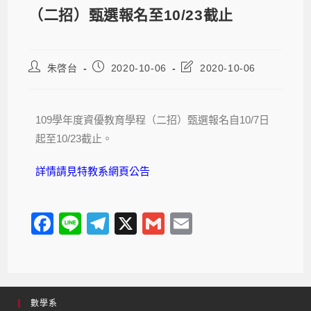
（二招）甄選報名至10/23截止
朱啓台
2020-10-06
2020-10-06
109學年度資優教育學程（二招）甄選報名自10/7日
起至10/23截止。
詳情請見特教系網頁公告
F
Li
T
X
G
E
a
n
el
m
m
c
e
e
ail
ail
e
gr
數學系