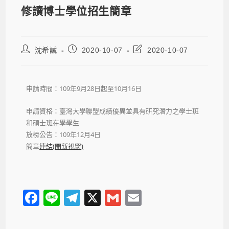
修讀博士學位招生簡章
沈希諴
2020-10-07
2020-10-07
申請時間：109年9月28日起至10月16日
申請資格：臺灣大學聯盟成績優異並具有研究潛力之學士班
和碩士班在學學生
放榜公告：109年12月4日
簡章
連結(開新視窗)
F
Li
T
X
G
E
a
n
el
m
m