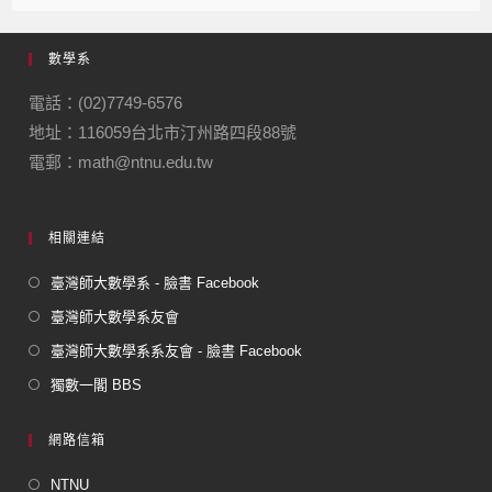
c
e
e
ail
ail
e
gr
數學系
b
a
o
m
電話：(02)7749-6576
地址：116059台北市汀州路四段88號
o
電郵：math@ntnu.edu.tw
k
相關連結
臺灣師大數學系 - 臉書 Facebook
臺灣師大數學系友會
臺灣師大數學系系友會 - 臉書 Facebook
獨數一閣 BBS
網路信箱
NTNU