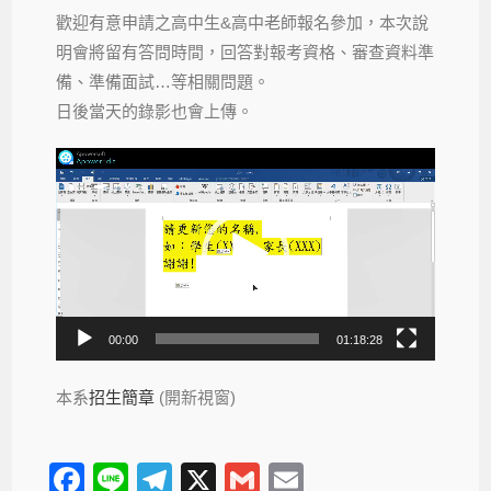
歡迎有意申請之高中生&高中老師報名參加，本次說
明會將留有答問時間，回答對報考資格、審查資料準
備、準備面試…等相關問題。
日後當天的錄影也會上傳。
視
訊
播
放
器
00:00
01:18:28
本系
招生簡章
(開新視窗)
F
Li
T
X
G
E