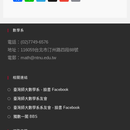
a
n
el
m
m
c
e
e
ail
ail
e
gr
數學系
b
a
o
m
電話：(02)7749-6576
地址：116059台北市汀州路四段88號
o
電郵：math@ntnu.edu.tw
k
相關連結
臺灣師大數學系 - 臉書 Facebook
臺灣師大數學系友會
臺灣師大數學系系友會 - 臉書 Facebook
獨數一閣 BBS