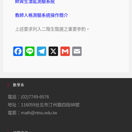
師資生潛能測驗系統
教師人格測驗系統操作簡介
上述要求列入二階生甄選之重要參酌。
F
Li
T
X
G
E
a
n
el
m
m
c
e
e
ail
ail
e
gr
數學系
b
a
o
m
電話：(02)7749-6576
地址：116059台北市汀州路四段88號
o
電郵：math@ntnu.edu.tw
k