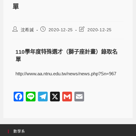
單
沈希諴
2020-12-25
2020-12-25
110學年度特殊選才（獅子座計畫）錄取名
單
http://www.aa.ntnu.edu.tw/news/news.php?Sn=967
F
Li
T
X
G
E
a
n
el
m
m
c
e
e
ail
ail
e
gr
數學系
b
a