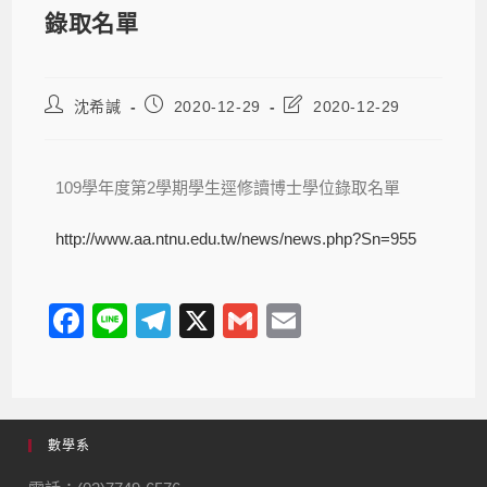
錄取名單
沈希諴
2020-12-29
2020-12-29
109學年度第2學期學生逕修讀博士學位錄取名單
http://www.aa.ntnu.edu.tw/news/news.php?Sn=955
F
Li
T
X
G
E
a
n
el
m
m
c
e
e
ail
ail
e
gr
數學系
b
a