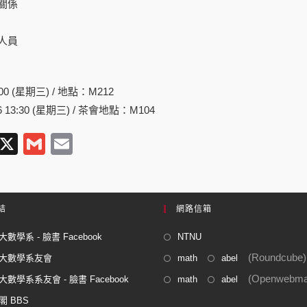
的關係
析人員
:00 (星期三) / 地點：M212
 13:30 (星期三) / 茶會地點：M104
T
X
G
E
l
m
m
e
ail
ail
gr
結
網路信箱
a
數學系 - 臉書 Facebook
NTNU
m
(Roundcube)
大數學系友會
math
abel
(Openwebmai
數學系系友會 - 臉書 Facebook
math
abel
閣 BBS