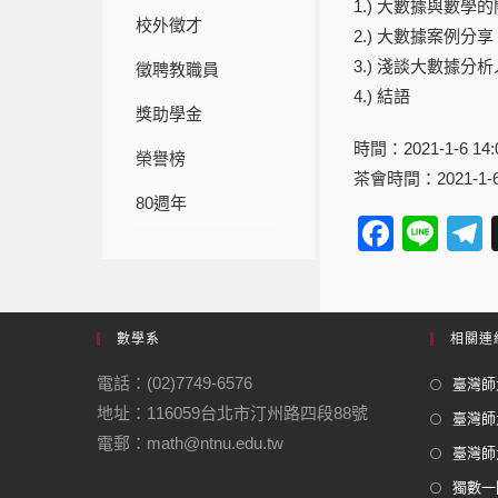
1.) 大數據與數學
校外徵才
2.) 大數據案例分享
3.) 淺談大數據分
徵聘教職員
4.) 結語
獎助學金
時間：2021-1-6 14
榮譽榜
茶會時間：2021-1-6
80週年
F
Li
a
n
e
c
e
e
數學系
相關連
b
電話：(02)7749-6576
臺灣師大
o
地址：116059台北市汀州路四段88號
臺灣師
o
電郵：math@ntnu.edu.tw
臺灣師大
k
獨數一