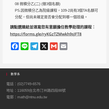
08 微積分乙(二) (徵3個名額)
PS.因微積分乙為院級課程，109-2尚有3個TA名額可
分配，但尚未確定是否會分配到哪一個班級。
請點選連結並填寫您有意願擔任教學助理的課程：
https://forms.gle/ryKGzTZMwkh9sJFT8
F
Li
T
X
G
E
a
n
el
m
m
c
e
e
ail
ail
e
gr
數學系
b
a
o
m
電話：(02)7749-6576
地址：116059台北市汀州路四段88號
o
電郵：math@ntnu.edu.tw
k