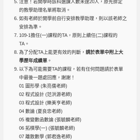
注意！若開學時該科選課人數未達20人，原先排定
的教學助理名單將取消。
如有老師於開學前自行安排教學助理，則以該老師之
安排為準。
109-1擔任(一)課程的TA，原則上續任(二)課程的
TA。
為了分配TA上能更有效的判斷，
請於表單中附上大
學歷年成績單
。
以下為可能需要TA的課程，若有任何問題請於表單
中最後一題處回應，謝謝！
01 圖形學 (朱亮儒老師)
02 程式設計 (范洪源老師)
03 程式設計 (樂美亨老師)
04 數論 (夏良忠老師)
05 複變數函數論 (張毓麟老師)
06 拓樸學(一) (張毓麟老師)
07 離散數學 (郭君逸老師)