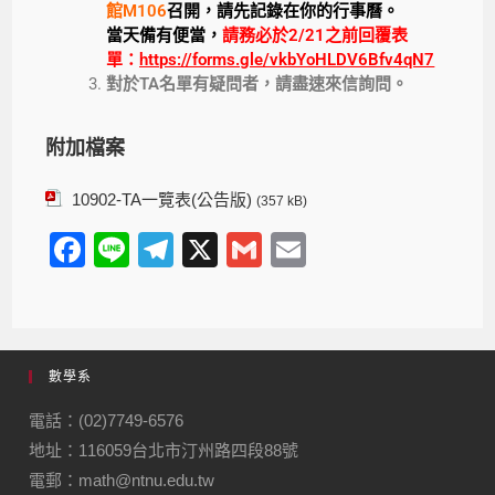
館M106
召開
，請先記錄在你的行事曆。
當天備有便當，
請務必於2/21之前回覆表
單：
https://forms.gle/vkbYoHLDV6Bfv4qN7
對於TA名單有疑問者，請盡速來信詢問。
附加檔案
10902-TA一覽表(公告版)
(357 kB)
F
Li
T
X
G
E
a
n
el
m
m
c
e
e
ail
ail
e
gr
數學系
b
a
o
m
電話：(02)7749-6576
地址：116059台北市汀州路四段88號
o
電郵：math@ntnu.edu.tw