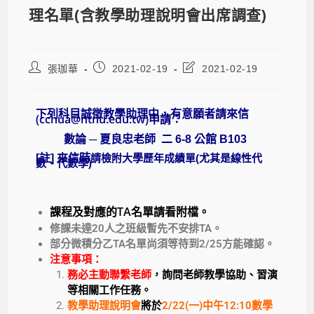
理名單(含教學助理說明會出席調查)
張珈華
2021-02-19
2021-02-19
下列科目誠徵教學助理中，有意願者請來信
(cchua@ntnu.edu.tw)申請：
數論 ─ 夏良忠老師 二 6-8 公館 B103
[註]
來信時
請檢附大學歷年成績單(尤其是線性代
數、代數學)
課程及對應的TA名單請看附檔。
修課未達20人之班級暫先不安排TA。
部分微積分乙TA名單尚須等待到2/25方能確認。
注意事項：
務必主動聯繫老師
，詢問老師教學協助、習演
等相關工作任務。
教學助理說明會
將
於
2/22(一)中午12:10數學