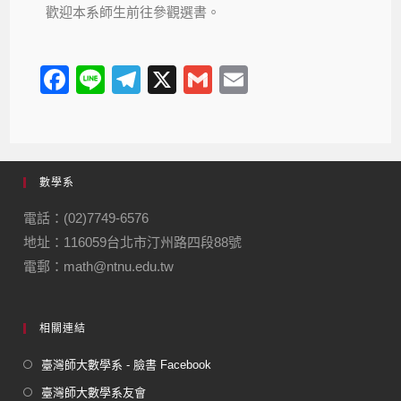
歡迎本系師生前往參觀選書。
F
Li
T
X
G
E
a
n
el
m
m
c
e
e
ail
ail
e
gr
數學系
b
a
o
m
電話：(02)7749-6576
地址：116059台北市汀州路四段88號
o
電郵：math@ntnu.edu.tw
k
相關連結
臺灣師大數學系 - 臉書 Facebook
臺灣師大數學系友會