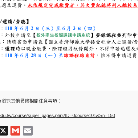
頁瀏覽其他暑修相關注意事項：
u.edu.tw/course/super_pages.php?ID=0course101&Sn=150
T
X
G
E