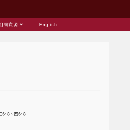
相關資源
English
三6~8、四6~8