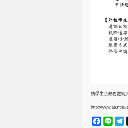
請學生至教務處網
http://www.aa.ntn
F
Li