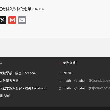
士班考試入學錄取名單
(567 kB)
T
X
G
E
l
m
m
e
ail
ail
gr
a
m
結
網路信箱
數學系 - 臉書 Facebook
NTNU
(Roundcube)
大數學系友會
math
abel
(Openwebmai
數學系系友會 - 臉書 Facebook
math
abel
閣 BBS