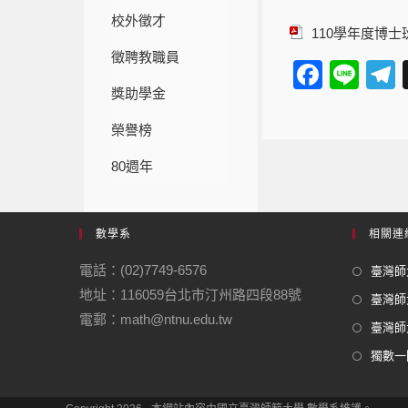
校外徵才
110學年度博
徵聘教職員
F
Li
獎助學金
a
n
e
c
e
榮譽榜
e
80週年
b
o
數學系
相關連
o
電話：(02)7749-6576
k
臺灣師大
地址：116059台北市汀州路四段88號
臺灣師
電郵：math@ntnu.edu.tw
臺灣師大
獨數一