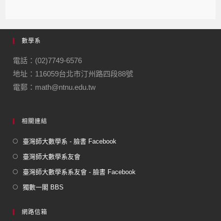
c
e
e
ail
ail
e
gr
數學系
b
a
o
m
電話：(02)7749-6576
地址：116059台北市汀州路四段88號
o
電郵：math@ntnu.edu.tw
k
相關連結
臺灣師大數學系 - 臉書 Facebook
臺灣師大數學系友會
臺灣師大數學系系友會 - 臉書 Facebook
獨數一閣 BBS
網路信箱