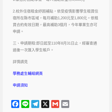
2.校外住宿租金紓困補貼，依受疫情影響學生租賃住
宿所在縣市區域，每月補助1,200元至1,800元。依租
賃合約有效日期，最高補助3個月，今年畢業生亦可
申請。
三、申請期程:即日起至110年8月31日止，經審查通
過後一次匯入學生帳戶。
詳情請見
學務處生輔組網頁
申請須知
F
Li
T
X
G
E
a
n
el
m
m