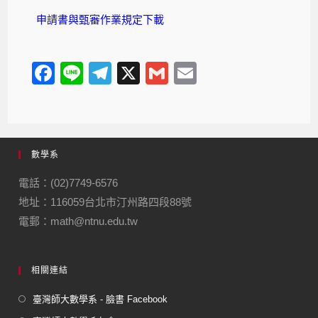
申請書與甄審作業規定下載
F
Li
T
X
G
E
a
n
el
m
m
c
e
e
ail
ail
e
gr
數學系
b
a
o
m
電話：(02)7749-6576
地址：116059台北市汀州路四段88號
o
電郵：math@ntnu.edu.tw
k
相關連結
臺灣師大數學系 - 臉書 Facebook