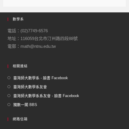
c
e
e
ail
ail
e
gr
數學系
b
a
o
m
電話：(02)7749-6576
地址：116059台北市汀州路四段88號
o
電郵：math@ntnu.edu.tw
k
相關連結
臺灣師大數學系 - 臉書 Facebook
臺灣師大數學系友會
臺灣師大數學系系友會 - 臉書 Facebook
獨數一閣 BBS
網路信箱