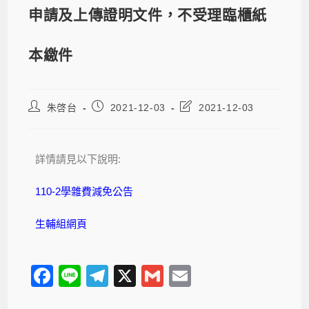
申請及上傳證明文件，不受理臨櫃紙
本繳件
朱啓台
2021-12-03
2021-12-03
詳情請見以下說明:
110-2學雜費減免公告
生輔組網頁
F
Li
T
X
G
E
a
n
el
m
m