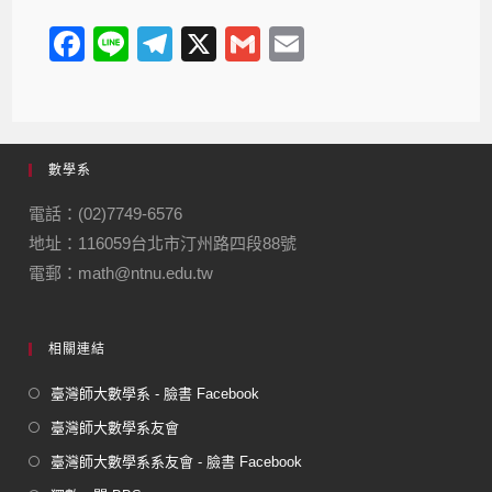
F
Li
T
X
G
E
a
n
el
m
m
c
e
e
ail
ail
e
gr
數學系
b
a
o
m
電話：(02)7749-6576
地址：116059台北市汀州路四段88號
o
電郵：math@ntnu.edu.tw
k
相關連結
臺灣師大數學系 - 臉書 Facebook
臺灣師大數學系友會
臺灣師大數學系系友會 - 臉書 Facebook