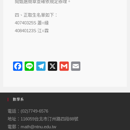
閱甄選簡章並確依規定辦理。
四、正取生名單如下：
40740325S 蕭○緣
40840123S 江○霖
F
Li
T
X
G
E
a
n
el
m
m
c
e
e
ail
ail
e
gr
數學系
b
a
o
m
電話：(02)7749-6576
地址：116059台北市汀州路四段88號
o
電郵：math@ntnu.edu.tw