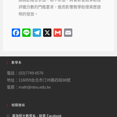
請務必撥空參加，若不參加，將會影響教學助理
評鑑分數的門檻要求，進而影響教學助理資歷證
明的發放。
F
Li
T
X
G
E
a
n
el
m
m
c
e
e
ail
ail
e
gr
數學系
b
a
o
m
電話：(02)7749-6576
地址：116059台北市汀州路四段88號
o
電郵：math@ntnu.edu.tw
k
相關連結
臺灣師大數學系 - 臉書 Facebook