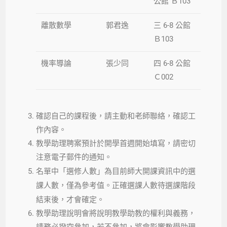
公館 Ｂ103
離散數學
郭君逸
三 6-8 公館
Ｂ103
機率導論
張少同
四 6-8 公館
Ｃ002
確認自己的課程後，請主動和老師聯絡，確認工
作內容。
教學助理聘案預計於開學首週開始填寫，請密切
注意電子郵件的通知。
名單中「選修
人數
」為目前師大開課資訊中的選
課人數，僅為參考值。正確選課人數待選課階段
結束後，才會確定。
教學助理
說明會將說明教學助教的權利與義務，