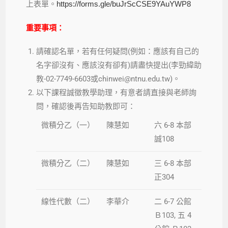
上表單。
https://forms.gle/buJrScCSE9YAuYWP8
重要事項
：
請確認名單，若有任何疑問(例如：應該有自己的
名字卻沒有、應該沒有卻有)請盡快提出(李勁緯助
教-02-7749-6603或chinwei@ntnu.edu.tw)。
以下課程誠徵教學助理，有意者請直接與老師詢
問，確認後再告知助教即可：
微積分乙（一）
陳慧如
六 6-8 本部
誠108
微積分乙（二）
陳慧如
三 6-8 本部
正304
線性代數（二）
李華介
二 6-7 公館
Ｂ103, 五 4