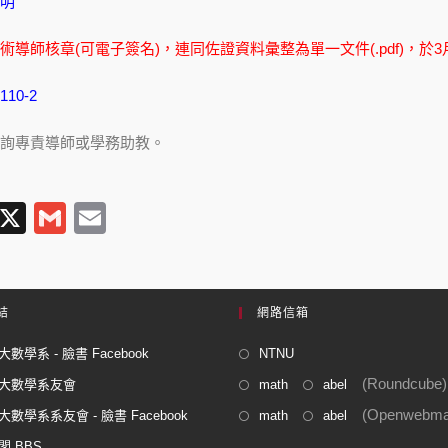
明
導師核章(可電子簽名)，連同佐證資料彙整為單一文件(.pdf)，於
10-2
詢專責導師或學務助教。
T
X
G
E
l
m
m
e
ail
ail
gr
結
網路信箱
a
數學系 - 臉書 Facebook
NTNU
m
(Roundcube)
大數學系友會
math
abel
(Openwebmai
數學系系友會 - 臉書 Facebook
math
abel
閣 BBS