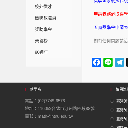
獎學金系統操作說
校外徵才
申請表務必取得學術
徵聘教職員
五育獎學金申請表1
獎助學金
榮譽榜
如有任何問題請洽
80週年
F
Li
a
n
e
c
e
e
數學系
相關連
b
電話：(02)7749-6576
臺灣師大
o
地址：116059台北市汀州路四段88號
臺灣師
o
電郵：math@ntnu.edu.tw
臺灣師大
k
獨數一