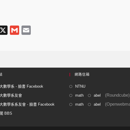
T
X
G
E
l
m
m
e
ail
ail
gr
a
m
結
網路信箱
數學系 - 臉書 Facebook
NTNU
(Roundcube)
大數學系友會
math
abel
(Openwebmai
數學系系友會 - 臉書 Facebook
math
abel
閣 BBS