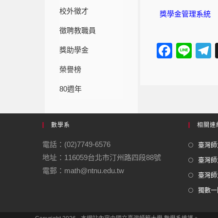
校外徵才
獎學金管理系統
徵聘教職員
F
Li
獎助學金
a
n
e
榮譽榜
c
e
80週年
e
b
o
數學系
相關連
o
電話：(02)7749-6576
臺灣師大
k
地址：116059台北市汀州路四段88號
臺灣師
電郵：math@ntnu.edu.tw
臺灣師大
獨數一