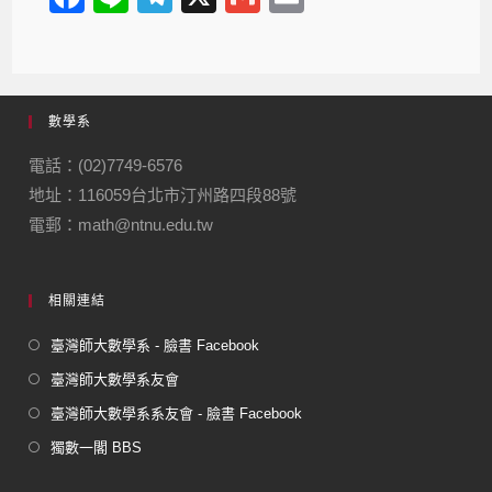
a
n
el
m
m
c
e
e
ail
ail
e
gr
數學系
b
a
o
m
電話：(02)7749-6576
地址：116059台北市汀州路四段88號
o
電郵：math@ntnu.edu.tw
k
相關連結
臺灣師大數學系 - 臉書 Facebook
臺灣師大數學系友會
臺灣師大數學系系友會 - 臉書 Facebook
獨數一閣 BBS