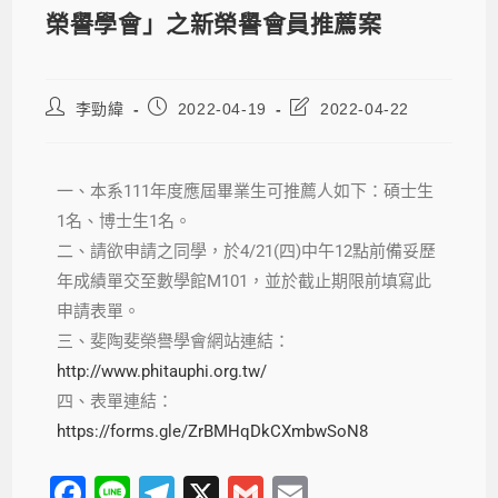
榮譽學會」之新榮譽會員推薦案
李勁緯
2022-04-19
2022-04-22
一、本系111年度應屆畢業生可推薦人如下：碩士生
1名、博士生1名。
二、請欲申請之同學，於4/21(四)中午12點前備妥歷
年成績單交至數學館M101，並於截止期限前填寫此
申請表單。
三、斐陶斐榮譽學會網站連結：
http://www.phitauphi.org.tw/
四、
表單連結：
https://forms.gle/ZrBMHqDkCXmbwSoN8
F
Li
T
X
G
E