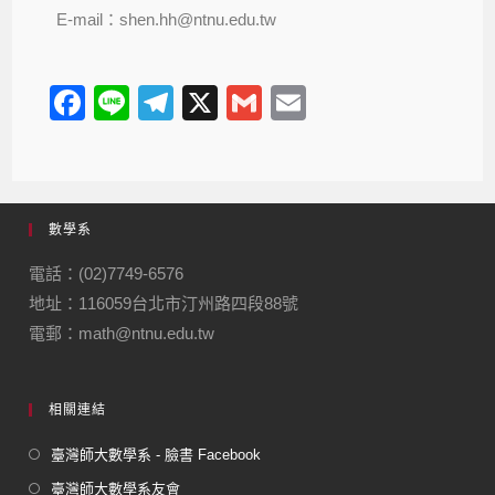
E-mail：shen.hh@ntnu.edu.tw
F
Li
T
X
G
E
a
n
el
m
m
c
e
e
ail
ail
e
gr
數學系
b
a
o
m
電話：(02)7749-6576
地址：116059台北市汀州路四段88號
o
電郵：math@ntnu.edu.tw
k
相關連結
臺灣師大數學系 - 臉書 Facebook
臺灣師大數學系友會