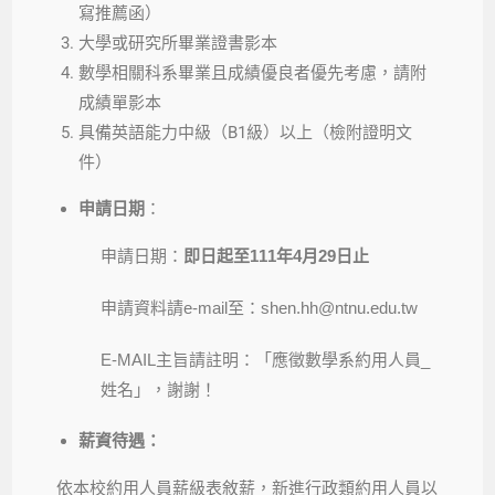
寫推薦函）
大學或研究所畢業證書影本
數學相關科系畢業且成績優良者優先考慮，請附
成績單影本
具備英語能力中級（B1級）以上（檢附證明文
件）
申請日期
：
申請日期：
即日起至
111
年
4
月
29
日止
申請資料請e-mail至：shen.hh@ntnu.edu.tw
E-MAIL主旨請註明：「應徵數學系約用人員_
姓名」，謝謝！
薪資待遇：
依本校約用人員薪級表敘薪，新進行政類約用人員以