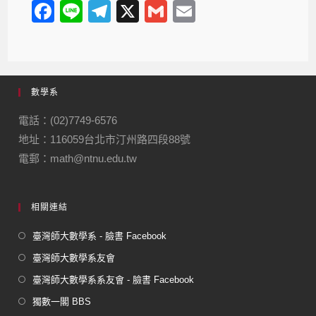
F
Li
T
X
G
E
a
n
el
m
m
c
e
e
ail
ail
e
gr
數學系
b
a
o
m
電話：(02)7749-6576
地址：116059台北市汀州路四段88號
o
電郵：math@ntnu.edu.tw
k
相關連結
臺灣師大數學系 - 臉書 Facebook
臺灣師大數學系友會
臺灣師大數學系系友會 - 臉書 Facebook
獨數一閣 BBS