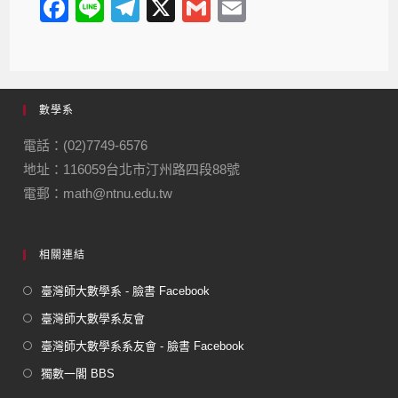
F
Li
T
X
G
E
a
n
el
m
m
c
e
e
ail
ail
e
gr
數學系
b
a
o
m
電話：(02)7749-6576
地址：116059台北市汀州路四段88號
o
電郵：math@ntnu.edu.tw
k
相關連結
臺灣師大數學系 - 臉書 Facebook
臺灣師大數學系友會
臺灣師大數學系系友會 - 臉書 Facebook
獨數一閣 BBS