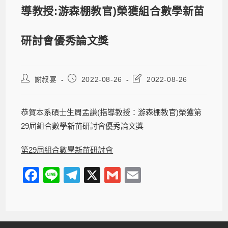
導教授:游森棚教官)榮獲組合數學新苗
研討會優秀論文獎
謝叔宴
2022-08-26
2022-08-26
恭賀本系碩士生周孟謙(指導教授：游森棚教官)榮獲第
29屆組合數學新苗研討會優秀論文獎
第29屆組合數學新苗研討會
F
Li
T
X
G
E
a
n
el
m
m
c
e
e
ail
ail
e
gr