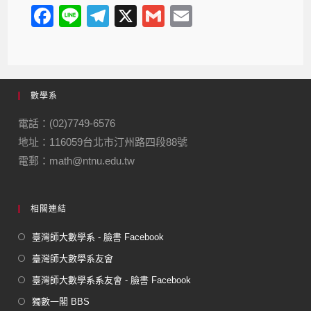
F
Li
T
X
G
E
a
n
el
m
m
c
e
e
ail
ail
e
gr
數學系
b
a
o
m
電話：(02)7749-6576
地址：116059台北市汀州路四段88號
o
電郵：math@ntnu.edu.tw
k
相關連結
臺灣師大數學系 - 臉書 Facebook
臺灣師大數學系友會
臺灣師大數學系系友會 - 臉書 Facebook
獨數一閣 BBS