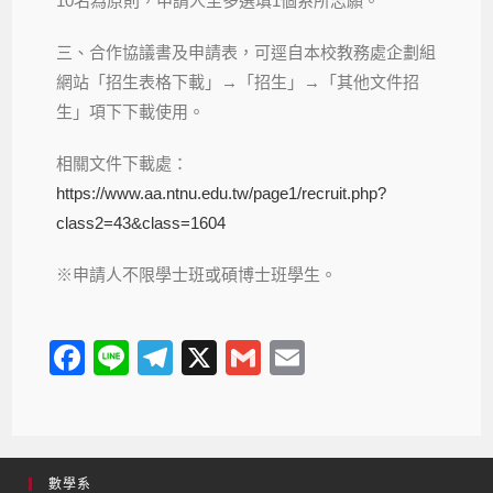
10名為原則，申請人至多選填1個系所志願。
三、合作協議書及申請表，可逕自本校教務處企劃組
網站「招生表格下載」→「招生」→「其他文件招
生」項下下載使用。
相關文件下載處：
https://www.aa.ntnu.edu.tw/page1/recruit.php?
class2=43&class=1604
※申請人不限學士班或碩博士班學生。
F
Li
T
X
G
E
a
n
el
m
m
c
e
e
ail
ail
e
gr
數學系