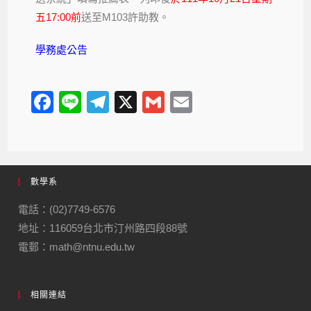
五17:00前
送至M103許助教。
學務處公告
F
Li
T
X
G
E
a
n
el
m
m
c
e
e
ail
ail
e
gr
數學系
b
a
o
m
電話：(02)7749-6576
地址：116059台北市汀州路四段88號
o
電郵：math@ntnu.edu.tw
k
相關連結