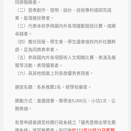
同儕楷模者。
（二）發表創作、發明、設計、技術專利或研究成
果，能增進校譽者。
（三）代表本校參與國內外各項運動競技比賽，成績
卓越者。
（四）擔任班級、學生會、學生議會或校內外社團幹
部，足為同儕表率者。
（五）參與國內外各項藝術人文相關比賽、表演及展
覽等活動，表現優異者。
（六）具其他相當上列各款優秀表現者。
選拔名額：各系推薦1名，經學校審查。
獎勵方式：當選證書、獎學金5,000元、小功1次、公
開表揚。
有意申請者請至校務行政系統之「優秀暨傑出學生薦
選系統」填寫推薦表，列印後
於111年10月21日星期