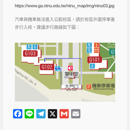
https://www.ga.ntnu.edu.tw/ntnu_map/img/ntnu03.jpg
汽車與機車無法進入公館校區，請於校區外圍停車後
步行入校。建議步行路線如下圖：
F
Li
T
X
G
E
a
n
el
m
m