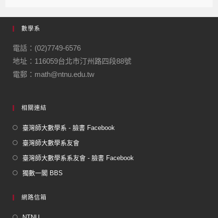
c
e
e
ail
ail
e
gr
數學系
b
a
o
m
電話：(02)7749-6576
地址：116059台北市汀州路四段88號
o
電郵：math@ntnu.edu.tw
k
相關連結
臺灣師大數學系 - 臉書 Facebook
臺灣師大數學系友會
臺灣師大數學系系友會 - 臉書 Facebook
獨數一閣 BBS
網路信箱
NTNU