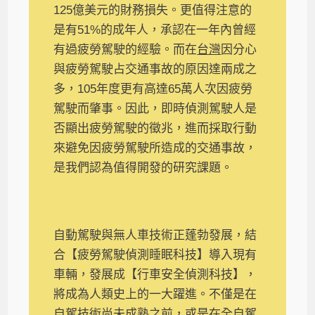
125億美元的財務損失。更值得注意的
是有51%的成年人，承認在一年內曾經
有過疲勞駕駛的經驗。而在
台灣
因分心
與疲勞駕駛占交通事故的原因達兩成之
多，105年度更有高達65萬人次因疲勞
駕駛而肇事。因此，即時偵測駕駛人是
否顯出疲勞駕駛的徵兆，進而採取行動
來避免因疲勞駕駛所造成的交通事故，
是我們認為值得開發的研究課題。
自動駕駛與無人車技術正蓬勃發展，結
合【疲勞駕駛偵測睡眠科技】導入現有
車輛，發展成【行車安全偵測科技】，
將成為人類史上的一大躍進。不僅是在
自駕技術尚未成熟之前，或是在全自駕